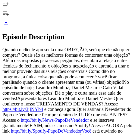
Episode Description
Quando o cliente apresenta uma OBJEÇÃO, será que ele não quer
comprar? Quais são as melhores formas de contornar uma objeção?
Além das respostas para essas perguntas, descubra a relação entre
técnicas de fechamento x objeções x negociação e aprenda a tirar o
melhor proveito das suas relações comerciais.Como dito no
programa, a única coisa que não pode acontecer é você ficar
paralisado quando o cliente apresentar uma (ou várias) objeção!No
episódio de hoje, Leandro Munhoz, Daniel Mestre e Caio Vidal
conversam sobre objeções! Dê o play e curta mais essa aula de
vendas!Apresentadores Leandro Munhoz e Daniel Mestre.Quer
conhecer o nosso TREINAMENTO DE VENDAS? Acesse
https://bit.ly/3jINYb4
e conheça agora!Quer assinar a Newsletter do
Papo de Vendedor e ficar por dentro de TUDO que rola ANTES?
Acesse o
http://bit.ly/News-PapoDeVendedor
e se inscreva
gratuitamente!E SIM, nós estamos no Spotify! Acesse AGORA pelo
link
http://bit.ly/Spotify-PapoDeVendedorVocê
está ouvindo no