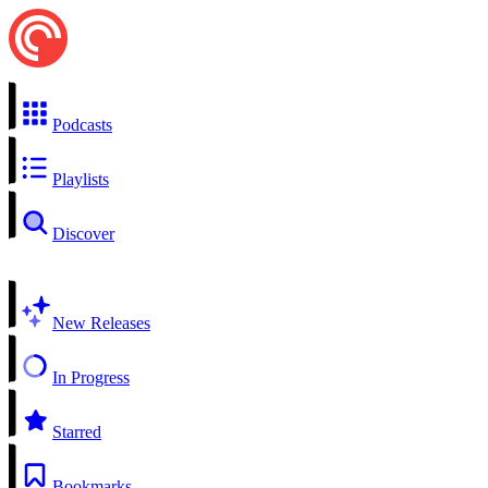
Podcasts
Playlists
Discover
New Releases
In Progress
Starred
Bookmarks