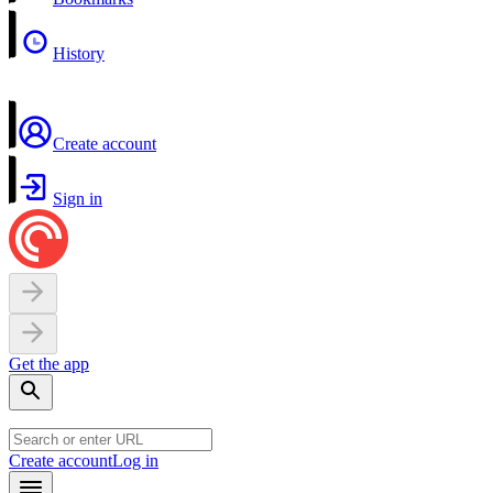
History
Create account
Sign in
Get the app
Create account
Log in