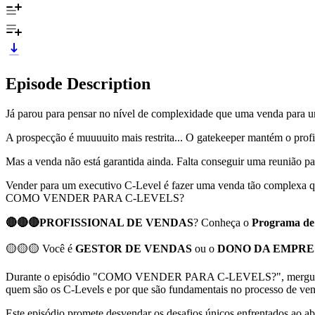
Episode Description
Já parou para pensar no nível de complexidade que uma venda para 
A prospecção é muuuuito mais restrita... O gatekeeper mantém o profi
Mas a venda não está garantida ainda. Falta conseguir uma reunião para
Vender para um executivo C-Level é fazer uma venda tão complexa 
COMO VENDER PARA C-LEVELS?
🔴🔴🔴PROFISSIONAL DE VENDAS
? Conheça o
Programa de
🟡🟡🟡 Você é
GESTOR DE VENDAS
ou o
DONO DA EMPRE
Durante o episódio "COMO VENDER PARA C-LEVELS?", mergulhamos na
quem são os C-Levels e por que são fundamentais no processo de vend
Este episódio promete desvendar os desafios únicos enfrentados ao abo