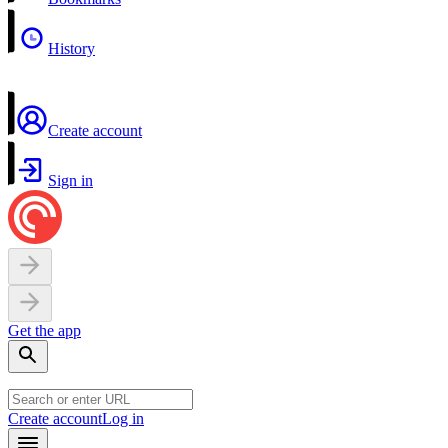
History
Create account
Sign in
Get the app
Create account
Log in