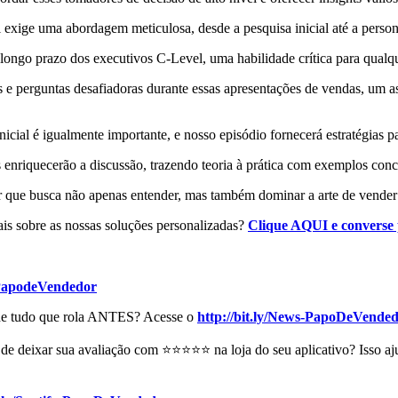
xige uma abordagem meticulosa, desde a pesquisa inicial até a person
longo prazo dos executivos C-Level, uma habilidade crítica para qualque
 e perguntas desafiadoras durante essas apresentações de vendas, um asp
al é igualmente importante, e nosso episódio fornecerá estratégias pa
 enriquecerão a discussão, trazendo teoria à prática com exemplos conc
r que busca não apenas entender, mas também dominar a arte de vender
ais sobre as nossas soluções personalizadas?
Clique AQUI e converse
PapodeVendedor
 de tudo que rola ANTES? Acesse o
http://bit.ly/News-PapoDeVende
e deixar sua avaliação com ⭐⭐⭐⭐⭐ na loja do seu aplicativo? Isso aju