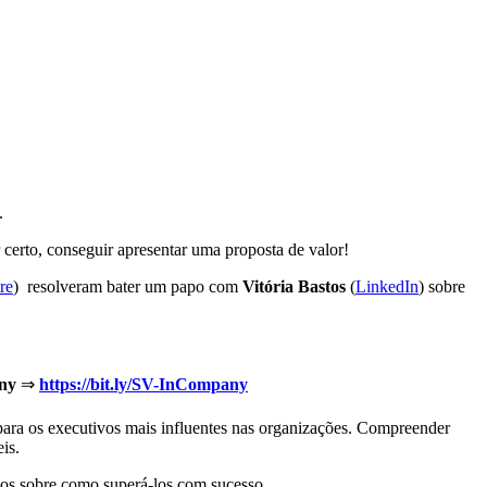
.
r certo, conseguir apresentar uma proposta de valor!
re
) resolveram bater um papo com
Vitória Bastos
(
LinkedIn
) sobre
ny
⇒
https://bit.ly/SV-InCompany
 os executivos mais influentes nas organizações. Compreender
is.
osos sobre como superá-los com sucesso.