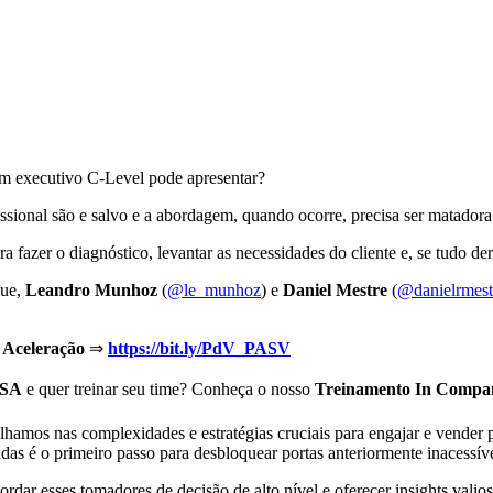
um executivo C-Level pode apresentar?
ssional são e salvo e a abordagem, quando ocorre, precisa ser matadora
 fazer o diagnóstico, levantar as necessidades do cliente e, se tudo de
que,
Leandro Munhoz
(
@le_munhoz
) e
Daniel Mestre
(
@danielrmest
 Aceleração
⇒
https://bit.ly/PdV_PASV
SA
e quer treinar seu time? Conheça o nosso
Treinamento In Compa
s complexidades e estratégias cruciais para engajar e vender para
as é o primeiro passo para desbloquear portas anteriormente inacessíve
rdar esses tomadores de decisão de alto nível e oferecer insights vali