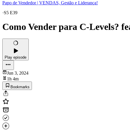
Papo de Vendedor | VENDAS, Gestão e Liderança!
·
S5 E39
Como Vender para C-Levels? fea
Play episode
Jun 3, 2024
1h 4m
Bookmarks