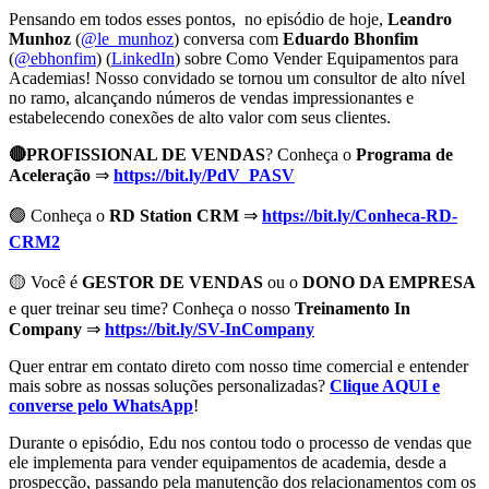
Pensando em todos esses pontos, no episódio de hoje,
Leandro
Munhoz
(
@le_munhoz
) conversa com
Eduardo Bhonfim
(
@ebhonfim
) (
LinkedIn
) sobre Como Vender Equipamentos para
Academias! Nosso convidado se tornou um consultor de alto nível
no ramo, alcançando números de vendas impressionantes e
estabelecendo conexões de alto valor com seus clientes.
🔴PROFISSIONAL DE VENDAS
? Conheça o
Programa de
Aceleração
⇒
https://bit.ly/PdV_PASV
🟢 Conheça o
RD Station CRM
⇒
https://bit.ly/Conheca-RD-
CRM2
🟡 Você é
GESTOR DE VENDAS
ou o
DONO DA EMPRESA
e quer treinar seu time? Conheça o nosso
Treinamento In
Company
⇒
https://bit.ly/SV-InCompany
Quer entrar em contato direto com nosso time comercial e entender
mais sobre as nossas soluções personalizadas?
Clique AQUI e
converse pelo WhatsApp
!
Durante o episódio, Edu nos contou todo o processo de vendas que
ele implementa para vender equipamentos de academia, desde a
prospecção, passando pela manutenção dos relacionamentos com os