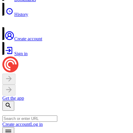
History
Create account
Sign in
Get the app
Create account
Log in