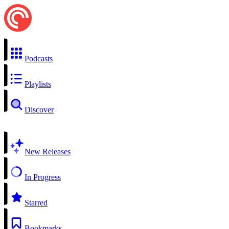
Podcasts
Playlists
Discover
New Releases
In Progress
Starred
Bookmarks