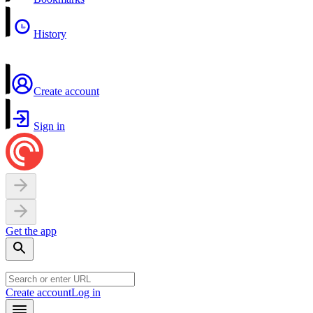
History
Create account
Sign in
Get the app
Create account
Log in