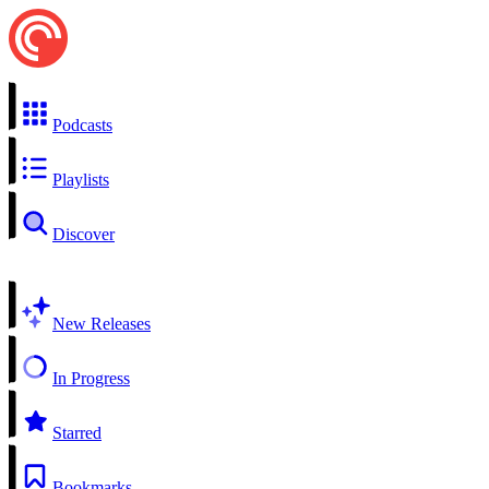
Podcasts
Playlists
Discover
New Releases
In Progress
Starred
Bookmarks