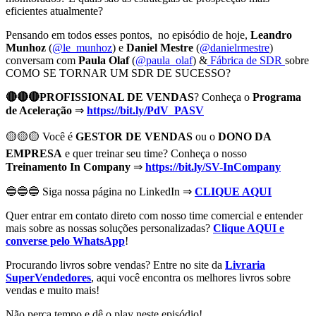
eficientes atualmente?
Pensando em todos esses pontos, no episódio de hoje,
Leandro
Munhoz
(
@le_munhoz
) e
Daniel Mestre
(
@danielrmestre
)
conversam com
Paula Olaf
(
@paula_olaf
) &
Fábrica de SDR
sobre
COMO SE TORNAR UM SDR DE SUCESSO?
🔴🔴🔴PROFISSIONAL DE VENDAS
? Conheça o
Programa
de Aceleração
⇒
https://bit.ly/PdV_PASV
🟡🟡🟡 Você é
GESTOR DE VENDAS
ou o
DONO DA
EMPRESA
e quer treinar seu time? Conheça o nosso
Treinamento In Company
⇒
https://bit.ly/SV-InCompany
🔵🔵🔵 Siga nossa página no LinkedIn ⇒
CLIQUE AQUI
Quer entrar em contato direto com nosso time comercial e entender
mais sobre as nossas soluções personalizadas?
Clique AQUI e
converse pelo WhatsApp
!
Procurando livros sobre vendas? Entre no site da
Livraria
SuperVendedores
, aqui você encontra os melhores livros sobre
vendas e muito mais!
Não perca tempo e dê o play neste episódio!