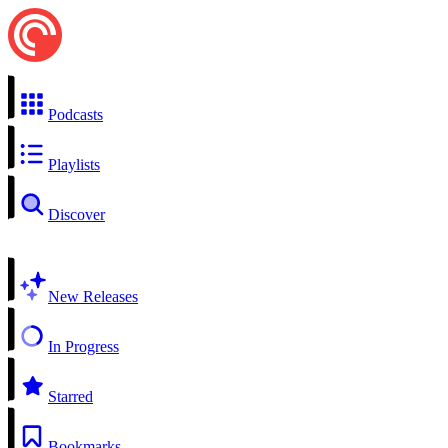
Podcasts
Playlists
Discover
New Releases
In Progress
Starred
Bookmarks