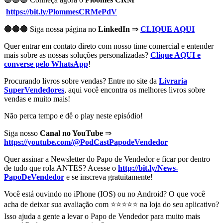
https://bit.ly/PlommesCRMePdV
🔵🔵🔵 Siga nossa página no
LinkedIn
⇒
CLIQUE AQUI
Quer entrar em contato direto com nosso time comercial e entender
mais sobre as nossas soluções personalizadas?
Clique AQUI e
converse pelo WhatsApp
!
Procurando livros sobre vendas? Entre no site da
Livraria
SuperVendedores
, aqui você encontra os melhores livros sobre
vendas e muito mais!
Não perca tempo e dê o play neste episódio!
Siga nosso
Canal no YouTube
⇒
https://youtube.com/@PodCastPapodeVendedor
Quer assinar a Newsletter do Papo de Vendedor e ficar por dentro
de tudo que rola ANTES? Acesse o
http://bit.ly/News-
PapoDeVendedor
e se inscreva gratuitamente!
Você está ouvindo no iPhone (IOS) ou no Android? O que você
acha de deixar sua avaliação com ⭐⭐⭐⭐⭐ na loja do seu aplicativo?
Isso ajuda a gente a levar o Papo de Vendedor para muito mais