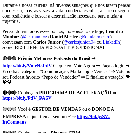
Durante a nossa carreira, há diversas situações que nos fazem pensar
em desistir, mas, às vezes, a vida não deixa escolha, a não ser seguir
com resiliência e buscar a determinação necessária para mudar a
trajetória.
Pensando em todos esses pontos, no episódio de hoje,
Leandro
Munhoz
(
@le_munhoz
)
Daniel Mestre
(
@danielrmestre
)
conversam com
Carlos Junior
(
@carlosjunior.94
ou
LinkedIn
)
sobre RESILIÊNCIA PESSOAL E PROFISSIONAL
🟠🟠🟠
Prêmio Melhores Podcasts do Brasil ⇒
https://bit.ly/VoteNoPdV
Clique em Vote Agora
⇒
Faça o login
⇒
Escolha a categoria “Comunicação, Marketing e Vendas”
⇒
Vote no
seu Podcast favorito “Papo de Vendedor”
⇒
E finalize a votação! 🧡
🧡🧡
🔴🔴🔴
Conheça o
PROGRAMA DE ACELERAÇÃO
⇒
https://bit.ly/PdV_PASV
🟡🟡🟡 Você é
GESTOR DE VENDAS
ou o
DONO DA
EMPRESA
e quer treinar seu time? ⇒
https://bit.ly/SV-
InCompany
🟣🟣🟣
Conheça agora o
Ploomes CRM