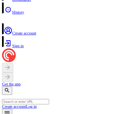
History
Create account
Sign in
Get the app
Create account
Log in