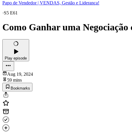
Papo de Vendedor | VENDAS, Gestão e Liderança!
·
S5 E61
Como Ganhar uma Negociação co
Play episode
Aug 19, 2024
59 mins
Bookmarks