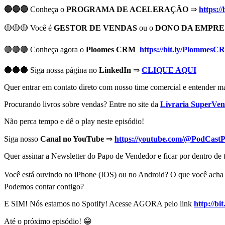
🔴🔴🔴
Conheça o
PROGRAMA DE ACELERAÇÃO
⇒
https:/
🟡🟡🟡 Você é
GESTOR DE VENDAS
ou o
DONO DA EMPRE
🟣🟣🟣
Conheça agora o
Ploomes CRM
https://bit.ly/Plommes
🔵🔵🔵 Siga nossa página no
LinkedIn
⇒
CLIQUE AQUI
Quer entrar em contato direto com nosso time comercial e entender m
Procurando livros sobre vendas? Entre no site da
Livraria SuperVen
Não perca tempo e dê o play neste episódio!
Siga nosso
Canal no YouTube
⇒
https://youtube.com/@PodCast
Quer assinar a Newsletter do Papo de Vendedor e ficar por dentro 
Você está ouvindo no iPhone (IOS) ou no Android? O que você acha d
Podemos contar contigo?
E SIM! Nós estamos no Spotify! Acesse AGORA pelo link
http://b
Até o próximo episódio! 😁