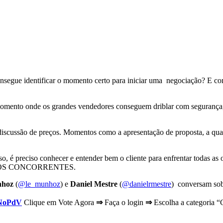
ue identificar o momento certo para iniciar uma negociação? E com
omento onde os grandes vendedores conseguem driblar com segurança,
iscussão de preços. Momentos como a apresentação de proposta, a qual
sso, é preciso conhecer e entender bem o cliente para enfrentar todas a
R OS CONCORRENTES.
nhoz
(
@le_munhoz
) e
Daniel Mestre
(
@danielrmestre
) conversam so
teNoPdV
Clique em Vote Agora
⇒
Faça o login
⇒
Escolha a categoria 