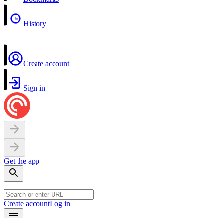
History
Create account
Sign in
Get the app
Create account
Log in