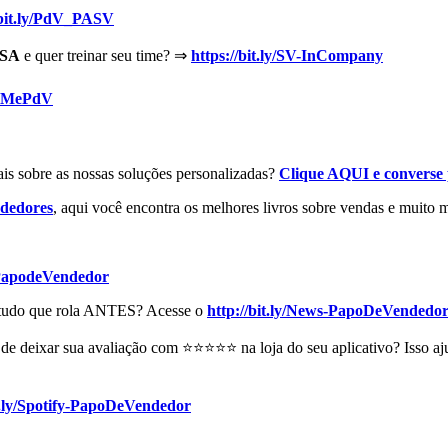
/bit.ly/PdV_PASV
SA
e quer treinar seu time? ⇒
https://bit.ly/SV-InCompany
CRMePdV
ais sobre as nossas soluções personalizadas?
Clique AQUI e converse
dedores
, aqui você encontra os melhores livros sobre vendas e muito m
PapodeVendedor
de tudo que rola ANTES? Acesse o
http://bit.ly/News-PapoDeVendedo
e deixar sua avaliação com ⭐⭐⭐⭐⭐ na loja do seu aplicativo? Isso aju
it.ly/Spotify-PapoDeVendedor