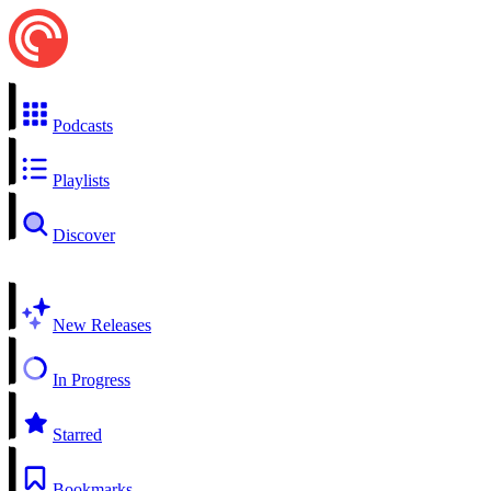
Podcasts
Playlists
Discover
New Releases
In Progress
Starred
Bookmarks