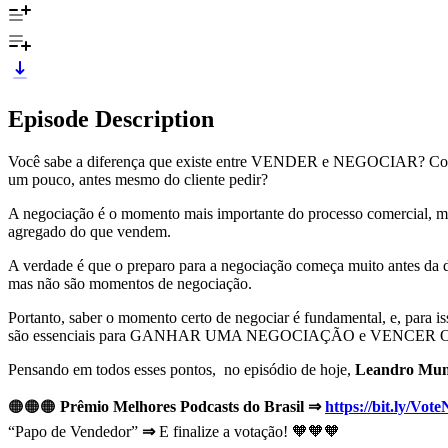
Episode Description
Você sabe a diferença que existe entre VENDER e NEGOCIAR? Conseg
um pouco, antes mesmo do cliente pedir?
A negociação é o momento mais importante do processo comercial, m
agregado do que vendem.
A verdade é que o preparo para a negociação começa muito antes da d
mas não são momentos de negociação.
Portanto, saber o momento certo de negociar é fundamental, e, para i
são essenciais para GANHAR UMA NEGOCIAÇÃO e VENCE
Pensando em todos esses pontos, no episódio de hoje,
Leandro Mu
🟠🟠🟠
Prêmio Melhores Podcasts do Brasil ⇒
https://bit.ly/Vo
“Papo de Vendedor”
⇒
E finalize a votação! 🧡🧡🧡