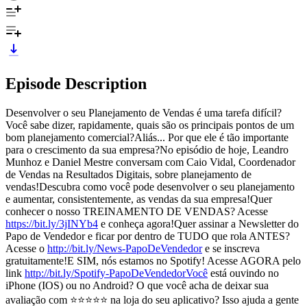
Episode Description
Desenvolver o seu Planejamento de Vendas é uma tarefa difícil?
Você sabe dizer, rapidamente, quais são os principais pontos de um
bom planejamento comercial?Aliás... Por que ele é tão importante
para o crescimento da sua empresa?No episódio de hoje, Leandro
Munhoz e Daniel Mestre conversam com Caio Vidal, Coordenador
de Vendas na Resultados Digitais, sobre planejamento de
vendas!Descubra como você pode desenvolver o seu planejamento
e aumentar, consistentemente, as vendas da sua empresa!Quer
conhecer o nosso TREINAMENTO DE VENDAS? Acesse
https://bit.ly/3jINYb4
e conheça agora!Quer assinar a Newsletter do
Papo de Vendedor e ficar por dentro de TUDO que rola ANTES?
Acesse o
http://bit.ly/News-PapoDeVendedor
e se inscreva
gratuitamente!E SIM, nós estamos no Spotify! Acesse AGORA pelo
link
http://bit.ly/Spotify-PapoDeVendedorVocê
está ouvindo no
iPhone (IOS) ou no Android? O que você acha de deixar sua
avaliação com ⭐⭐⭐⭐⭐ na loja do seu aplicativo? Isso ajuda a gente