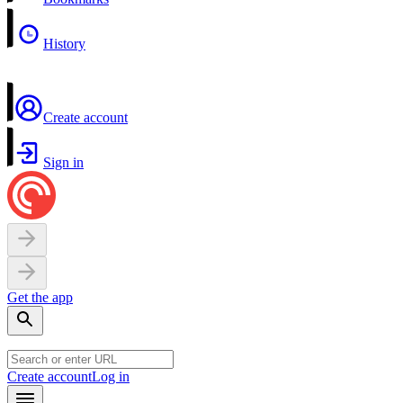
History
Create account
Sign in
Get the app
Create account
Log in