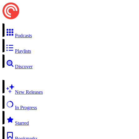
Podcasts
Playlists
Discover
New Releases
In Progress
Starred
Bookmarks