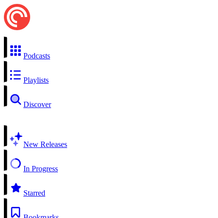
Podcasts
Playlists
Discover
New Releases
In Progress
Starred
Bookmarks