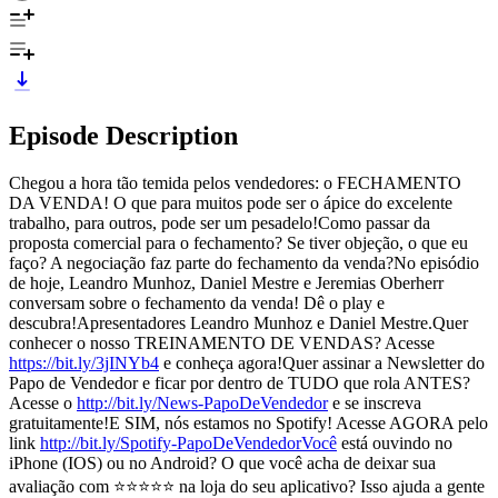
Episode Description
Chegou a hora tão temida pelos vendedores: o FECHAMENTO
DA VENDA! O que para muitos pode ser o ápice do excelente
trabalho, para outros, pode ser um pesadelo!Como passar da
proposta comercial para o fechamento? Se tiver objeção, o que eu
faço? A negociação faz parte do fechamento da venda?No episódio
de hoje, Leandro Munhoz, Daniel Mestre e Jeremias Oberherr
conversam sobre o fechamento da venda! Dê o play e
descubra!Apresentadores Leandro Munhoz e Daniel Mestre.Quer
conhecer o nosso TREINAMENTO DE VENDAS? Acesse
https://bit.ly/3jINYb4
e conheça agora!Quer assinar a Newsletter do
Papo de Vendedor e ficar por dentro de TUDO que rola ANTES?
Acesse o
http://bit.ly/News-PapoDeVendedor
e se inscreva
gratuitamente!E SIM, nós estamos no Spotify! Acesse AGORA pelo
link
http://bit.ly/Spotify-PapoDeVendedorVocê
está ouvindo no
iPhone (IOS) ou no Android? O que você acha de deixar sua
avaliação com ⭐⭐⭐⭐⭐ na loja do seu aplicativo? Isso ajuda a gente