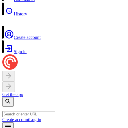
History
Create account
Sign in
Get the app
Create account
Log in