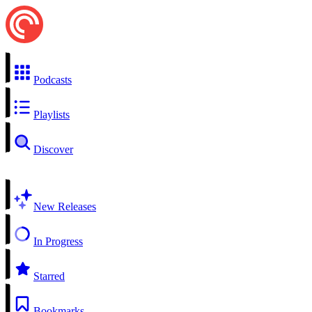
Podcasts
Playlists
Discover
New Releases
In Progress
Starred
Bookmarks