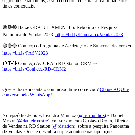
segmentos e tamanhos, assim como de mensurar a maturidade dos
times comerciais.
🟢🟢🟢 Baixe GRATUITAMENTE o Relatório da Pesquisa
Panorama de Vendas 2023:
https://bit.ly/Panorama-Vendas2023
🟡🟡🟡 Conheça o Programa de Aceleração de SuperVendedores ⇒
https://bit.ly/PASV2023
🔴🔴🔴 Conheça AGORA o RD Station CRM ⇒
https://bit.ly/Conheca-RD-CRM2
Quer entrar em contato com nosso time comercial?
Clique AQUI e
converse pelo WhatsApp
!
No episódio de hoje, Leandro Munhoz (
@le_munhoz
) e Daniel
Mestre (
@danielrmestre
) conversam com Gustavo Broilo, Diretor
de Vendas na RD Station (
@rdstation
) sobre a pesquisa Panorama
de Vendas. Ouça e descubra o que acontece nas operações