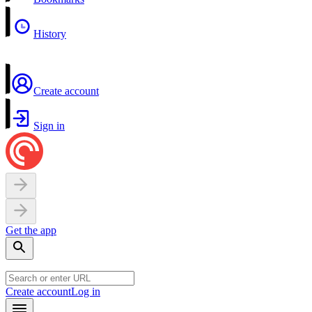
History
Create account
Sign in
Get the app
Create account
Log in