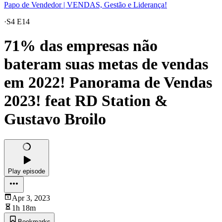
Papo de Vendedor | VENDAS, Gestão e Liderança!
·
S4 E14
71% das empresas não
bateram suas metas de vendas
em 2022! Panorama de Vendas
2023! feat RD Station &
Gustavo Broilo
Play episode
Apr 3, 2023
1h 18m
Bookmarks