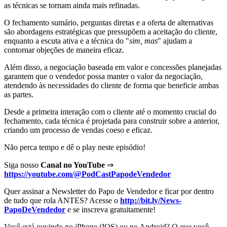
as técnicas se tornam ainda mais refinadas.
O fechamento sumário, perguntas diretas e a oferta de alternativas
são abordagens estratégicas que pressupõem a aceitação do cliente,
enquanto a escuta ativa e a técnica do "
sim, mas
" ajudam a
contornar objeções de maneira eficaz.
Além disso, a negociação baseada em valor e concessões planejadas
garantem que o vendedor possa manter o valor da negociação,
atendendo às necessidades do cliente de forma que beneficie ambas
as partes.
Desde a primeira interação com o cliente até o momento crucial do
fechamento, cada técnica é projetada para construir sobre a anterior,
criando um processo de vendas coeso e eficaz.
Não perca tempo e dê o play neste episódio!
Siga nosso
Canal no YouTube
⇒
https://youtube.com/@PodCastPapodeVendedor
Quer assinar a Newsletter do Papo de Vendedor e ficar por dentro
de tudo que rola ANTES? Acesse o
http://bit.ly/News-
PapoDeVendedor
e se inscreva gratuitamente!
Você está ouvindo no iPhone (IOS) ou no Android? O que você