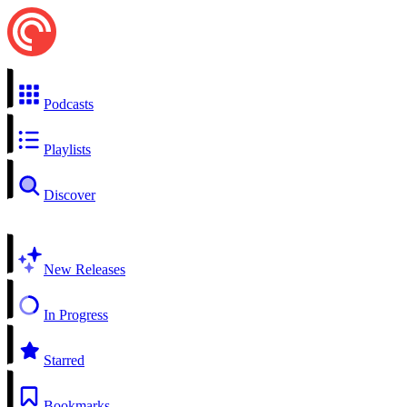
Podcasts
Playlists
Discover
New Releases
In Progress
Starred
Bookmarks