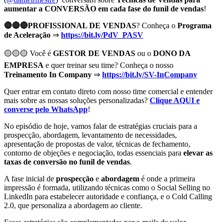
aumentar a CONVERSÃO em cada fase do funil de vendas
!
🔴🔴🔴PROFISSIONAL DE VENDAS
? Conheça o
Programa
de Aceleração
⇒
https://bit.ly/PdV_PASV
🟡🟡🟡 Você é
GESTOR DE VENDAS
ou o
DONO DA
EMPRESA
e quer treinar seu time? Conheça o nosso
Treinamento In Company
⇒
https://bit.ly/SV-InCompany
Quer entrar em contato direto com nosso time comercial e entender
mais sobre as nossas soluções personalizadas?
Clique AQUI e
converse pelo WhatsApp
!
No episódio de hoje, vamos falar de estratégias cruciais para a
prospecção, abordagem, levantamento de necessidades,
apresentação de propostas de valor, técnicas de fechamento,
contorno de objeções e negociação, todas essenciais para
elevar as
taxas de conversão no funil de vendas
.
A fase inicial de
prospecção
e
abordagem
é onde a primeira
impressão é formada, utilizando técnicas como o Social Selling no
LinkedIn para estabelecer autoridade e confiança, e o Cold Calling
2.0, que personaliza a abordagem ao cliente.