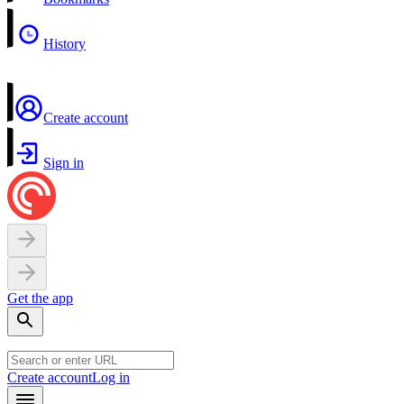
History
Create account
Sign in
Get the app
Create account
Log in