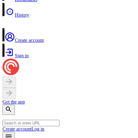
History
Create account
Sign in
Get the app
Create account
Log in