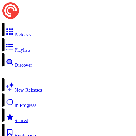
Podcasts
Playlists
Discover
New Releases
In Progress
Starred
Bookmarks