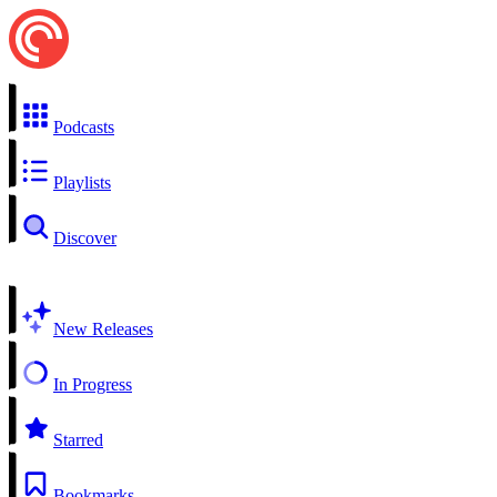
Podcasts
Playlists
Discover
New Releases
In Progress
Starred
Bookmarks