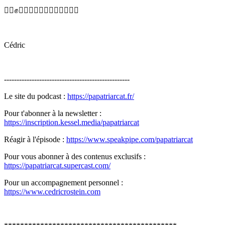
✊🏿✊✊🏾✊🏻✊🏾✊🏼✊🏽🏳️‍🌈
Cédric
--------------------------------------------------
Le site du podcast :
https://papatriarcat.fr/
Pour t'abonner à la newsletter :
https://inscription.kessel.media/papatriarcat
Réagir à l'épisode :
https://www.speakpipe.com/papatriarcat
Pour vous abonner à des contenus exclusifs :
https://papatriarcat.supercast.com/
Pour un accompagnement personnel :
https://www.cedricrostein.com