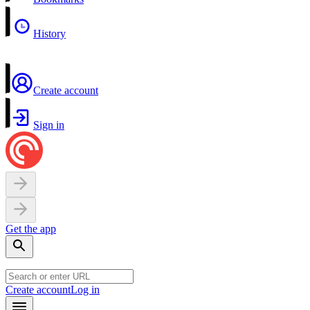
History
Create account
Sign in
Get the app
Create account
Log in