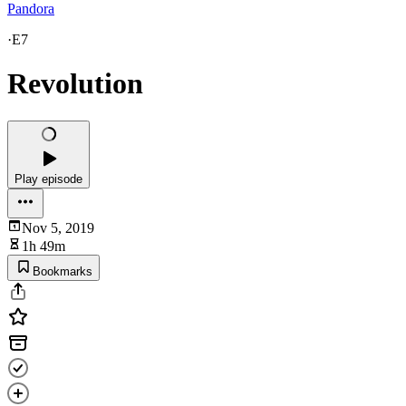
Pandora
·
E7
Revolution
Play episode
Nov 5, 2019
1h 49m
Bookmarks