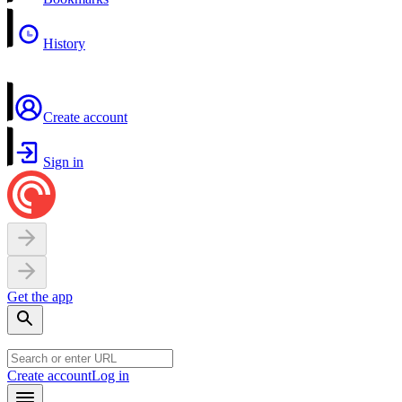
History
Create account
Sign in
Get the app
Create account
Log in