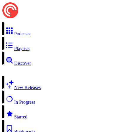
Podcasts
Playlists
Discover
New Releases
In Progress
Starred
Bookmarks