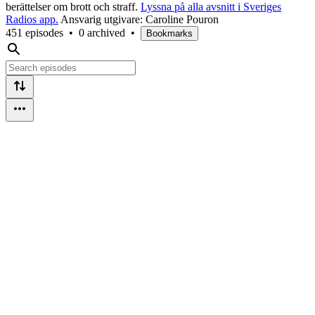
berättelser om brott och straff.
Lyssna på alla avsnitt i Sveriges
Radios app.
Ansvarig utgivare: Caroline Pouron
451 episodes
•
0 archived
•
Bookmarks