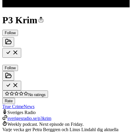
P3 Krim
Follow
Follow
No ratings
Rate
True Crime
News
Sveriges Radio
sverigesradio.se/p3krim
Weekly podcast.
Next episode on
Friday
.
Varje vecka ger Petra Berggren och Linus Lindahl dig aktuella