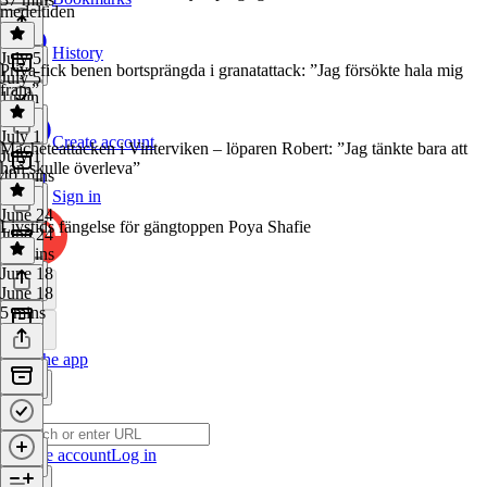
medeltiden
History
July 5
Priya fick benen bortsprängda i granatattack: ”Jag försökte hala mig
July 5
fram”
1 min
July 1
Create account
Macheteattacken i Vinterviken – löparen Robert: ”Jag tänkte bara att
July 1
han skulle överleva”
40 mins
Sign in
June 24
Livstids fängelse för gängtoppen Poya Shafie
June 24
29 mins
June 18
June 18
5 mins
Get the app
Create account
Log in