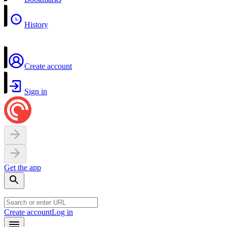
History
Create account
Sign in
Get the app
Create account
Log in