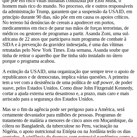
que põe em risco vidas humanas conduzida por Elon Musk, o
homem mais rico do mundo. No processo, ele e outros responsáveis
da administração Trump, garantem que a suspensão da USAID, em
princípio durante 90 dias, não põe em em causa os apoios críticos.
No terreno há denúncias de cereais a apodrecer em portos,
medicamentos em risco de parar nas mãos de forças terroristas, de
médicos ou gestores de programas a partir. Asanda Zoni, uma sul-
africana de 22 anos que participava num programa de combate à
SIDA e à prevenção da gravidez indesejada, é uma das vítimas
retratadas pelo New York Times. Esta semana, Asanda soube que
tinha de retirar o aparelho que lhe tinha sido instalado no útero
porque o programa acabou.
A extinção da USAID, uma organização que sempre teve o apoio de
republicanos e de democratas, implica várias questões. A primeira
tem a ver com a desistência de uma política de
soft power
, de poder
suave, pelos Estados Unidos. Como disse John Fitzgerald Kennedy,
cortar a ajuda externa seria desastroso e, a prazo, mais caro e mais
arriscado para a segurança dos Estados Unidos.
Mas se o fim da agência pode ser perigoso para a América, será
certamente devastador para milhões de pessoas. Programas de
tratamento de malária a menores de cinco anos em Moçambique, da
cólera no Bangladesh, da tuberculose no Peru, vacinação na
Nigéria, o apoio nutricional na Etiópia ou na Jordânia terão os dias
contados. A vigilância de doenças com potencial pandémico como a