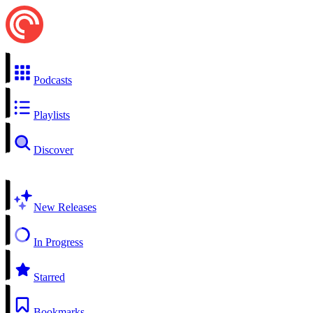
Podcasts
Playlists
Discover
New Releases
In Progress
Starred
Bookmarks