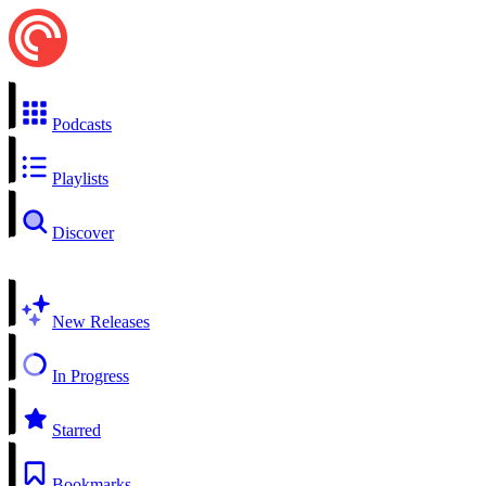
Podcasts
Playlists
Discover
New Releases
In Progress
Starred
Bookmarks