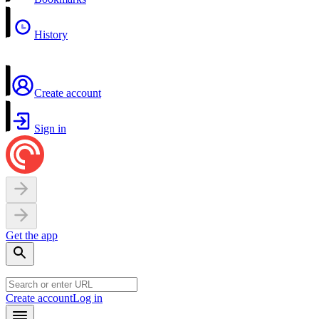
History
Create account
Sign in
Get the app
Create account
Log in