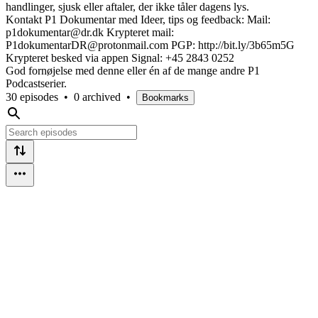
handlinger, sjusk eller aftaler, der ikke tåler dagens lys.
Kontakt P1 Dokumentar med Ideer, tips og feedback: Mail:
p1dokumentar@dr.dk Krypteret mail:
P1dokumentarDR@protonmail.com PGP: http://bit.ly/3b65m5G
Krypteret besked via appen Signal: +45 2843 0252
God fornøjelse med denne eller én af de mange andre P1
Podcastserier.
30 episodes
•
0 archived
•
Bookmarks