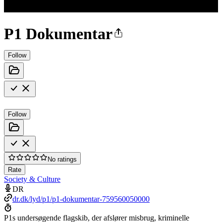
P1 Dokumentar
Follow
Follow
No ratings
Rate
Society & Culture
DR
dr.dk/lyd/p1/p1-dokumentar-759560050000
P1s undersøgende flagskib, der afslører misbrug, kriminelle