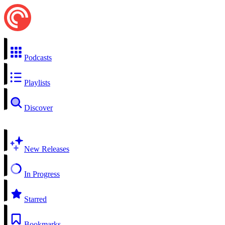
Podcasts
Playlists
Discover
New Releases
In Progress
Starred
Bookmarks