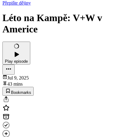
Přepište dějiny
Léto na Kampě: V+W v
Americe
Play episode
Jul 9, 2025
43 mins
Bookmarks