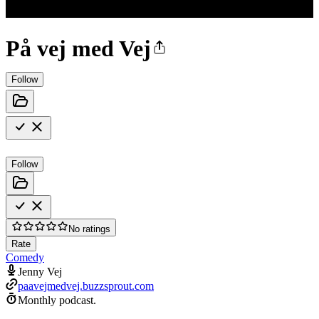
På vej med Vej
Follow
Follow
No ratings
Rate
Comedy
Jenny Vej
paavejmedvej.buzzsprout.com
Monthly podcast.