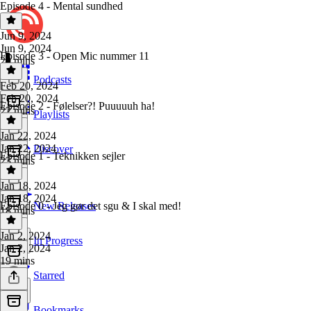
Episode 4 - Mental sundhed
Jun 9, 2024
Jun 9, 2024
Episode 3 - Open Mic nummer 11
20 mins
Podcasts
Feb 20, 2024
Feb 20, 2024
Episode 2 - Følelser?! Puuuuuh ha!
22 mins
Playlists
Jan 22, 2024
Jan 22, 2024
Discover
Episode 1 - Teknikken sejler
23 mins
Jan 18, 2024
Jan 18, 2024
Episode 0 - Jeg gør det sgu & I skal med!
New Releases
18 mins
Jan 2, 2024
In Progress
Jan 2, 2024
19 mins
Starred
Bookmarks