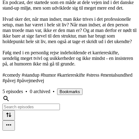
En podcast, der startede som en måde at dele vejen ind i det danske
stand-up miljø, men som udviklede sig til meget mere end det.
Hvad sker der, når man indser, man ikke trives i det professionelle
setup, man har været i hele sit liv? Når man indser, at den person
man troede man var, ikke er den man er? Og at man derfor er nødt til
ikke bare at sige farvel til den struktur, man har brugt som
holdepunkt hele sit liv, men også at tage et skridt ud i det ukendte?
Følg med i en personlig rejse indeholdende et karriereskifte,
uendelig meget tvivl og usikkerheder og ikke mindst - en insisteren
på, at humoren ikke må gå til grunde.
#comedy #standup #humor #karriereskifte #stress #mentalsundhed
#påvej #påvejmedvej
5 episodes
•
0 archived
•
Bookmarks