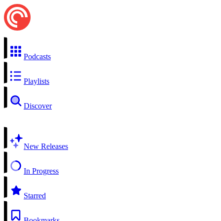
Podcasts
Playlists
Discover
New Releases
In Progress
Starred
Bookmarks