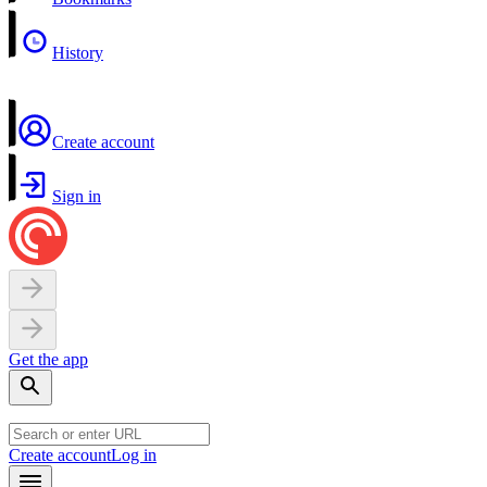
History
Create account
Sign in
Get the app
Create account
Log in