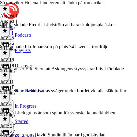
Så undviker Helena Lindegren att tänka på romarriket
August 1
August 1
Därför slutade Fredrik Lindström att bära skaldjursplatåskor
28 mins
Podcasts
July 25
July 25
Så hamnade Pia Johansson på plats 34 i svensk tronföljd
29 mins
Playlists
July 18
July 18
Discover
Därför anser Eric Stern att Askungens styvsystrar blivit förtalade
29 mins
July 11
July 11
Därför sitter David Batras svåger under bordet vid alla släktträffar
New Releases
28 mins
July 4
In Progress
July 4
Helena Lindegrens år som spion för svenska kennelklubben
28 mins
Starred
June 27
June 27
Några regler som David Sundin tillämpar i godishyllan
Bookmarks
28 mins