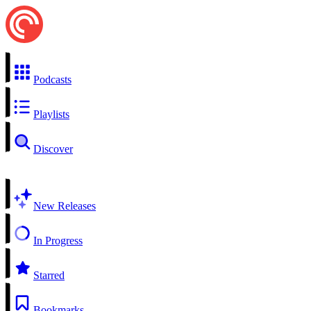
Podcasts
Playlists
Discover
New Releases
In Progress
Starred
Bookmarks