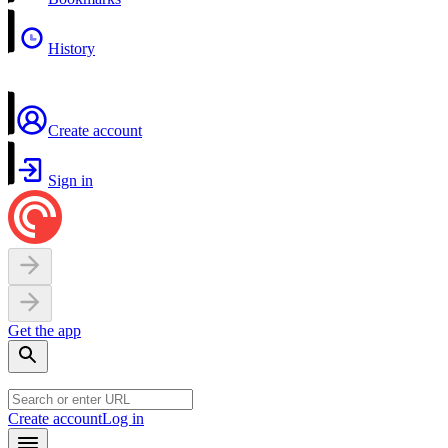
History
Create account
Sign in
Get the app
Create account
Log in