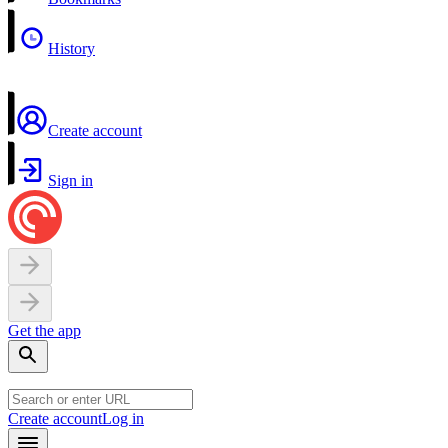
History
Create account
Sign in
Get the app
Create account
Log in