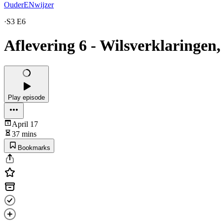
OuderENwijzer
·
S3 E6
Aflevering 6 - Wilsverklaringen
Play episode
April 17
37 mins
Bookmarks