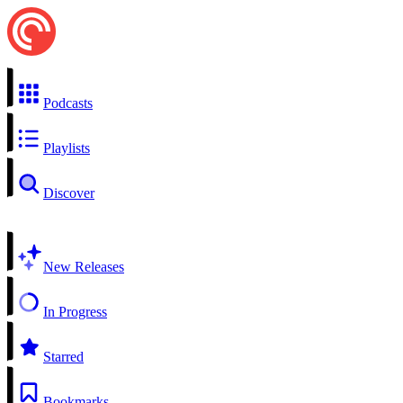
Podcasts
Playlists
Discover
New Releases
In Progress
Starred
Bookmarks