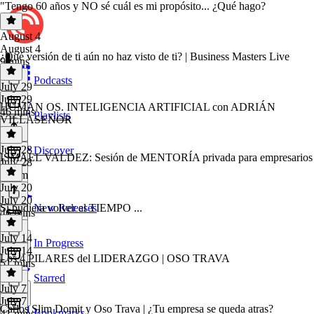
"Tengo 60 años y NO sé cuál es mi propósito... ¿Qué hago?
August 4
August 4
¿Qué versión de ti aún no haz visto de ti? | Business Masters Live
9 mins
Podcasts
July 29
July 29
HUMAN OS. INTELIGENCIA ARTIFICIAL con ADRIÁN
46 mins
Playlists
VILLASEÑOR
July 28
Discover
ISMAEL VALDEZ: Sesión de MENTORÍA privada para empresarios
July 28
2h 8m
July 20
July 20
Si pudiera volver el TIEMPO ...
New Releases
46 mins
July 14
In Progress
July 14
Los 4 PILARES del LIDERAZGO | OSO TRAVA
51 mins
Starred
July 7
July 7
Carlos Slim Domit y Oso Trava | ¿Tu empresa se queda atras?
Bookmarks
41 mins