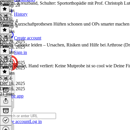
Klettern, Kreuzband, Schulter: Sportorthopädie mit Prof. Christoph Lut
January 28
25 mins
History
S3 E7
·
S3 E6
January 4
Warum Kurzschaftprothesen Hüften schonen und OPs smarter machen (
January 4
32 mins
S3 E6
·
Create account
S3 E5
Dec 28, 2025
Warum Gelenke leiden – Ursachen, Risiken und Hilfe bei Arthrose (D
Dec 28, 2025
33 mins
Sign in
S3 E5
·
S3 E4
Dec 21, 2025
Rakete zündet, Hand verliert: Keine Mutprobe ist so cool wie Deine Fi
Dec 21, 2025
32 mins
S3 E4
·
Dec 16, 2025
Dec 16, 2025
21 mins
Get the app
Create account
Log in