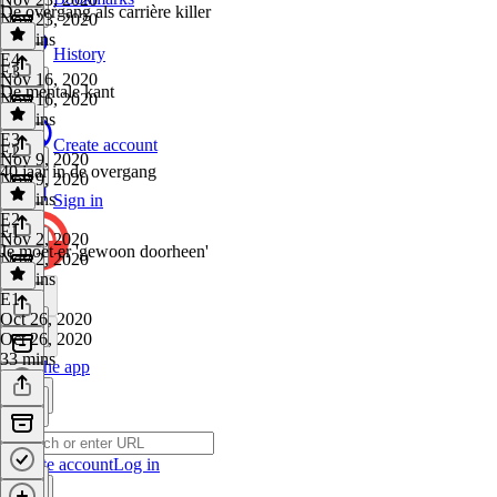
De overgang als carrière killer
Nov 23, 2020
45 mins
History
E4
·
E3
Nov 16, 2020
De mentale kant
Nov 16, 2020
38 mins
E3
·
Create account
E2
Nov 9, 2020
40 jaar in de overgang
Nov 9, 2020
39 mins
Sign in
E2
·
E1
Nov 2, 2020
Je moet er 'gewoon doorheen'
Nov 2, 2020
35 mins
E1
·
Oct 26, 2020
Oct 26, 2020
33 mins
Get the app
Create account
Log in