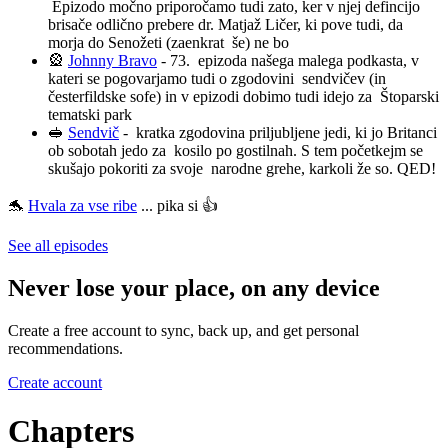
Epizodo močno priporočamo tudi zato, ker v njej defincijo
brisače odlično prebere dr. Matjaž Ličer, ki pove tudi, da
morja do Senožeti (zaenkrat še) ne bo
🎡
Johnny Bravo
- 73. epizoda našega malega podkasta, v
kateri se pogovarjamo tudi o zgodovini sendvičev (in
česterfildske sofe) in v epizodi dobimo tudi idejo za Štoparski
tematski park
🥪
Sendvič
- kratka zgodovina priljubljene jedi, ki jo Britanci
ob sobotah jedo za kosilo po gostilnah. S tem početkejm se
skušajo pokoriti za svoje narodne grehe, karkoli že so. QED!
🐬
Hvala za vse ribe
... pika si 👍
See all episodes
Never lose your place, on any device
Create a free account to sync, back up, and get personal
recommendations.
Create account
Chapters