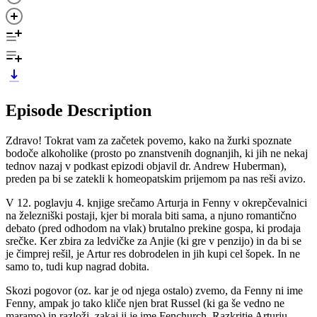
Episode Description
Zdravo! Tokrat vam za začetek povemo, kako na žurki spoznate
bodoče alkoholike (prosto po znanstvenih dognanjih, ki jih ne nekaj
tednov nazaj v podkast epizodi objavil dr. Andrew Huberman),
preden pa bi se zatekli k homeopatskim prijemom pa nas reši avizo.
V 12. poglavju 4. knjige srečamo Arturja in Fenny v okrepčevalnici
na železniški postaji, kjer bi morala biti sama, a njuno romantično
debato (pred odhodom na vlak) brutalno prekine gospa, ki prodaja
srečke. Ker zbira za ledvičke za Anjie (ki gre v penzijo) in da bi se
je čimprej rešil, je Artur res dobrodelen in jih kupi cel šopek. In ne
samo to, tudi kup nagrad dobita.
Skozi pogovor (oz. kar je od njega ostalo) zvemo, da Fenny ni ime
Fenny, ampak jo tako kliče njen brat Russel (ki ga še vedno ne
maramo) in razloži, zakaj ji je ime Fenchurch. Razkritje Arturju