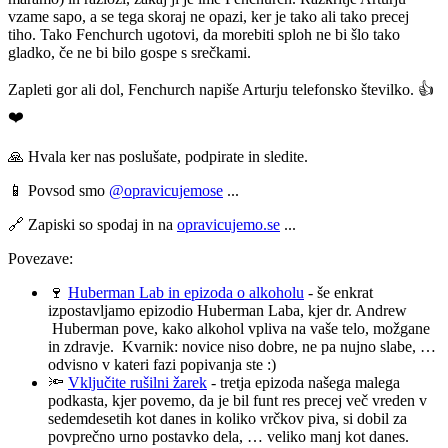
vzame sapo, a se tega skoraj ne opazi, ker je tako ali tako precej
tiho. Tako Fenchurch ugotovi, da morebiti sploh ne bi šlo tako
gladko, če ne bi bilo gospe s srečkami.
Zapleti gor ali dol, Fenchurch napiše Arturju telefonsko številko. 👍
❤️
🙏 Hvala ker nas poslušate, podpirate in sledite.
📱 Povsod smo
@opravicujemose
...
🔗 Zapiski so spodaj in na
opravicujemo.se
...
Povezave:
🍷
Huberman Lab in epizoda o alkoholu
- še enkrat
izpostavljamo epizodio Huberman Laba, kjer dr. Andrew
Huberman pove, kako alkohol vpliva na vaše telo, možgane
in zdravje. Kvarnik: novice niso dobre, ne pa nujno slabe, …
odvisno v kateri fazi popivanja ste :)
🔦
Vključite rušilni žarek
- tretja epizoda našega malega
podkasta, kjer povemo, da je bil funt res precej več vreden v
sedemdesetih kot danes in koliko vrčkov piva, si dobil za
povprečno urno postavko dela, … veliko manj kot danes.