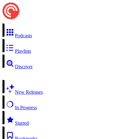
Podcasts
Playlists
Discover
New Releases
In Progress
Starred
Bookmarks