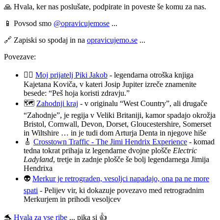
🙏 Hvala, ker nas poslušate, podpirate in poveste še komu za nas.
📱 Povsod smo
@opravicujemose
...
🔗 Zapiski so spodaj in na
opravicujemo.se
...
Povezave:
🚶‍♂️
Moj prijatelj Piki Jakob
- legendarna otroška knjiga
Kajetana Koviča, v kateri Josip Jupiter izreče znamenite
besede: “Peš hoja koristi zdravju.”
🗺️
Zahodnji kraj
- v originalu “West Country”, ali drugače
“Zahodnje”, je regija v Veliki Britaniji, kamor spadajo okrožja
Bristol, Cornwall, Devon, Dorset, Gloucestershire, Somerset
in Wiltshire … in je tudi dom Arturja Denta in njegove hiše
🎸
Crosstown Traffic - The Jimi Hendrix Experience
- komad
tedna tokrat prihaja iz legendarne dvojne plošče
Electric
Ladyland
, tretje in zadnje plošče še bolj legendarnega Jimija
Hendrixa
👽
Merkur je retrograden, vesoljci napadajo, ona pa ne more
spati
- Pelijev vir, ki dokazuje povezavo med retrogradnim
Merkurjem in prihodi vesoljcev
🐬
Hvala za vse ribe
... pika si 👍