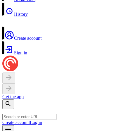
History
Create account
Sign in
Get the app
Create account
Log in