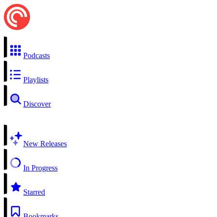
Podcasts
Playlists
Discover
New Releases
In Progress
Starred
Bookmarks