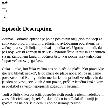
Episode Description
Zdravo. Tokratna epizoda je polna poslovnih idej (dobimo ideji za
aplikacijo proti tinitusu in predlagamo avtobusnim podjetjem, naj
začnejo na svojih linijah predvajati podkaste). Ugotovimo tudi, da
peš hoja koristi zdravju in da vsak avtobus šteje. Artur in Fenchurch
sta na Zahodnem kraju in počneta tisto, kar počne vsak galaktični
štopar večino svojega časa.
Čaka ... tako, kot čaka večina nas od plače do plače. Kot pravi Aljo
gre leto tik-tak naokol', le od plače do plače noče. Mi pa najdemo
povezavo med Retrogradnim merkurjem in prihodi vesoljcev in da
je eden od vesoljcev, ki jih Artur pozna, prišel z letečim krožnikom
in poskrbel za vrsto nepopisnih izgredov v krčmah.
Tudi o Sirijski korporaciji, pospeševalcih prodaje njenih izdelkov in
zaostalih civilizacijah, telefonskem klicu in o Galaktični uniji je
govora, pa najbrž še o čem. Lepo poslušanje želimo.