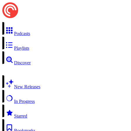
Podcasts
Playlists
Discover
New Releases
In Progress
Starred
Bookmarks