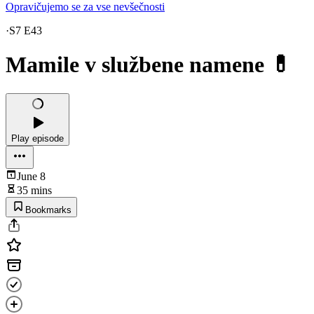
Opravičujemo se za vse nevšečnosti
·
S7 E43
Mamile v službene namene 💊
Play episode
June 8
35 mins
Bookmarks