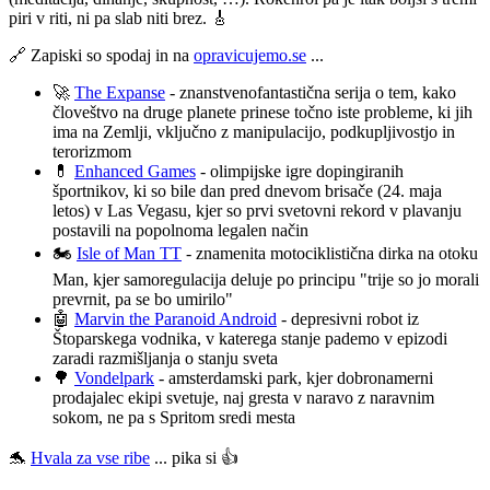
piri v riti, ni pa slab niti brez. 🎸
🔗 Zapiski so spodaj in na
⁠⁠⁠⁠⁠⁠⁠⁠⁠⁠⁠⁠⁠⁠⁠⁠⁠⁠⁠⁠⁠⁠⁠⁠⁠⁠⁠⁠⁠⁠⁠⁠⁠⁠⁠⁠⁠⁠⁠⁠⁠⁠⁠⁠⁠⁠⁠⁠⁠⁠⁠⁠⁠⁠⁠⁠⁠⁠⁠⁠⁠⁠⁠⁠⁠⁠⁠⁠⁠⁠⁠⁠⁠⁠⁠⁠⁠⁠⁠⁠⁠⁠⁠⁠⁠⁠⁠⁠⁠⁠⁠⁠⁠⁠⁠⁠⁠⁠⁠⁠⁠⁠⁠⁠⁠⁠⁠⁠⁠⁠⁠⁠⁠⁠⁠⁠⁠⁠⁠⁠⁠⁠⁠⁠⁠⁠⁠opravicujemo.se⁠⁠⁠⁠⁠⁠⁠⁠⁠⁠⁠⁠⁠⁠⁠⁠⁠⁠⁠⁠⁠⁠⁠⁠⁠⁠⁠⁠⁠⁠⁠⁠⁠⁠⁠⁠⁠⁠⁠⁠⁠⁠⁠⁠⁠⁠⁠⁠⁠⁠⁠⁠⁠⁠⁠⁠⁠⁠⁠⁠⁠⁠⁠⁠⁠⁠⁠⁠⁠⁠⁠⁠⁠⁠⁠⁠⁠⁠⁠⁠⁠⁠⁠⁠⁠⁠⁠⁠⁠⁠⁠⁠⁠⁠⁠⁠⁠⁠⁠⁠⁠⁠⁠⁠⁠⁠⁠⁠⁠⁠⁠⁠⁠⁠⁠⁠⁠⁠⁠⁠⁠⁠⁠⁠⁠⁠⁠
...
🚀
The Expanse
- znanstvenofantastična serija o tem, kako
človeštvo na druge planete prinese točno iste probleme, ki jih
ima na Zemlji, vključno z manipulacijo, podkupljivostjo in
terorizmom
💊
Enhanced Games
- olimpijske igre dopingiranih
športnikov, ki so bile dan pred dnevom brisače (24. maja
letos) v Las Vegasu, kjer so prvi svetovni rekord v plavanju
postavili na popolnoma legalen način
🏍️
Isle of Man TT
- znamenita motociklistična dirka na otoku
Man, kjer samoregulacija deluje po principu "trije so jo morali
prevrnit, pa se bo umirilo"
🤖
Marvin the Paranoid Android
- depresivni robot iz
Štoparskega vodnika, v katerega stanje pademo v epizodi
zaradi razmišljanja o stanju sveta
🌳
Vondelpark
- amsterdamski park, kjer dobronamerni
prodajalec ekipi svetuje, naj gresta v naravo z naravnim
sokom, ne pa s Spritom sredi mesta
🐬
⁠⁠⁠⁠⁠⁠⁠⁠⁠⁠⁠⁠⁠⁠⁠⁠⁠⁠⁠⁠⁠⁠⁠⁠⁠⁠⁠⁠⁠⁠⁠⁠⁠⁠⁠⁠⁠⁠⁠⁠⁠⁠⁠⁠⁠⁠⁠⁠⁠⁠⁠⁠⁠⁠⁠⁠⁠⁠⁠⁠⁠⁠⁠⁠⁠⁠⁠⁠⁠⁠⁠⁠⁠⁠⁠⁠⁠⁠⁠⁠⁠⁠⁠⁠⁠⁠⁠⁠⁠⁠⁠⁠⁠⁠⁠⁠⁠⁠⁠⁠⁠⁠⁠⁠⁠⁠⁠⁠⁠⁠⁠⁠⁠⁠⁠⁠⁠⁠⁠⁠⁠⁠⁠⁠⁠⁠⁠Hvala za vse ribe⁠⁠⁠⁠⁠⁠⁠⁠⁠⁠⁠⁠⁠⁠⁠⁠⁠⁠⁠⁠⁠⁠⁠⁠⁠⁠⁠⁠⁠⁠⁠⁠⁠⁠⁠⁠⁠⁠⁠⁠⁠⁠⁠⁠⁠⁠⁠⁠⁠⁠⁠⁠⁠⁠⁠⁠⁠⁠⁠⁠⁠⁠⁠⁠⁠⁠⁠⁠⁠⁠⁠⁠⁠⁠⁠⁠⁠⁠⁠⁠⁠⁠⁠⁠⁠⁠⁠⁠⁠⁠⁠⁠⁠⁠⁠⁠⁠⁠⁠⁠⁠⁠⁠⁠⁠⁠⁠⁠⁠⁠⁠⁠⁠⁠⁠⁠⁠⁠⁠⁠⁠⁠⁠⁠⁠⁠⁠
... pika si 👍