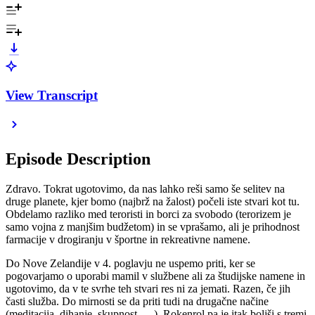
View Transcript
Episode Description
Zdravo. Tokrat ugotovimo, da nas lahko reši samo še selitev na
druge planete, kjer bomo (najbrž na žalost) počeli iste stvari kot tu.
Obdelamo razliko med teroristi in borci za svobodo (terorizem je
samo vojna z manjšim budžetom) in se vprašamo, ali je prihodnost
farmacije v drogiranju v športne in rekreativne namene.
Do Nove Zelandije v 4. poglavju ne uspemo priti, ker se
pogovarjamo o uporabi mamil v službene ali za študijske namene in
ugotovimo, da v te svrhe teh stvari res ni za jemati. Razen, če jih
časti služba. Do mirnosti se da priti tudi na drugačne načine
(meditacija, dihanje, skupnost, …). Rokenrol pa je itak boljši s tremi