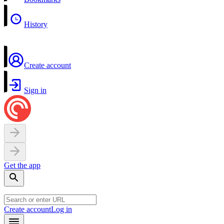
History
Create account
Sign in
Get the app
Create account
Log in