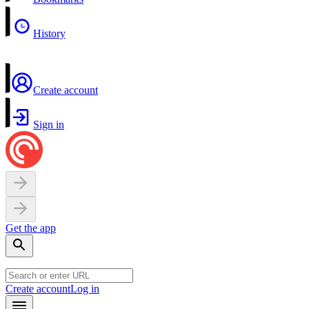
History
Create account
Sign in
Get the app
Create account
Log in