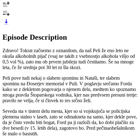
Episode Description
Zdravo! Tokrat začnemo z oznanilom, da naš Peli že eno leto ne
okuša alkoholnih pijač (vsaj ne takih z vsebnostjo alkohola višjo od
0,5 vol %), zato mu ob prvem jubileju tudi čestitamo. Še na mnoge
leta, če že srednja pot 30 let ni šla skozi.
Peli pove tudi nekaj o slabem spominu in Nataši, ter slabem
spominu na Đoserjev memorial v Puli. V poglavju srečamo Forda
kako se z dekletom pogovarja o njenem delu, medtem ko spoznamo
stroga pravila Štoparskega vodnika, kjer nas predvsem presuni tretje:
pravilo ne velja, če si človek to res srčno želi.
Seveda sta v tistem delu mesta, kjer so si vojskujoča se policijska
plemena stalno v laseh, zato se odmakneta na samo, kjer dekle pove,
da je čisto vredu biti bogat, Ford pa ji razloži da, ko dobi plačilo za
dve besedi (v 15. letih dela), zagotovo bo. Pred pečinaobešalnikom
še malo o basistih.