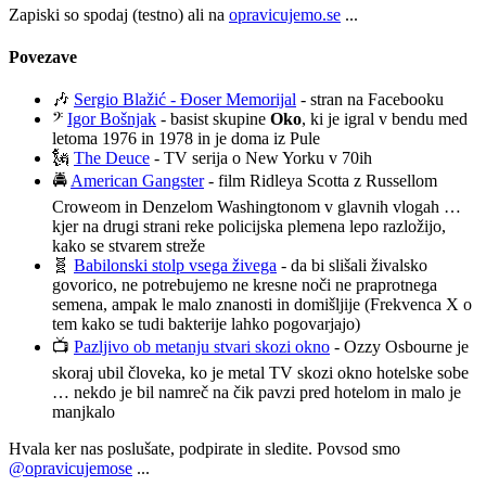
Zapiski so spodaj (testno) ali na
opravicujemo.se
...
Povezave
🎶
Sergio Blažić - Đoser Memorijal
- stran na Facebooku
𝄢
Igor Bošnjak
- basist skupine
Oko
, ki je igral v bendu med
letoma 1976 in 1978 in je doma iz Pule
🗽
The Deuce
- TV serija o New Yorku v 70ih
🚔
American Gangster
- film Ridleya Scotta z Russellom
Croweom in Denzelom Washingtonom v glavnih vlogah …
kjer na drugi strani reke policijska plemena lepo razložijo,
kako se stvarem streže
🧬
Babilonski stolp vsega živega
- da bi slišali živalsko
govorico, ne potrebujemo ne kresne noči ne praprotnega
semena, ampak le malo znanosti in domišljije (Frekvenca X o
tem kako se tudi bakterije lahko pogovarjajo)
📺
Pazljivo ob metanju stvari skozi okno
- Ozzy Osbourne je
skoraj ubil človeka, ko je metal TV skozi okno hotelske sobe
… nekdo je bil namreč na čik pavzi pred hotelom in malo je
manjkalo
Hvala ker nas poslušate, podpirate in sledite. Povsod smo
@opravicujemose
...