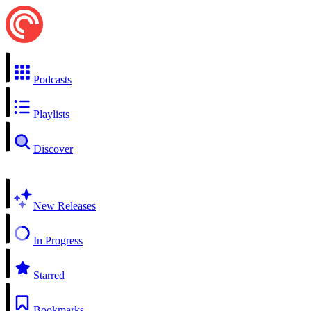
Podcasts
Playlists
Discover
New Releases
In Progress
Starred
Bookmarks