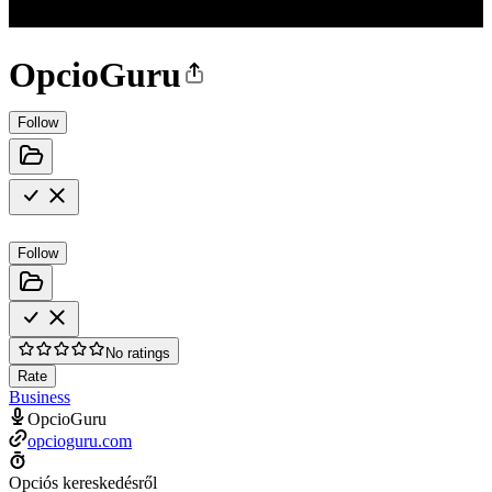
OpcioGuru
Follow
Follow
No ratings
Rate
Business
OpcioGuru
opcioguru.com
Opciós kereskedésről