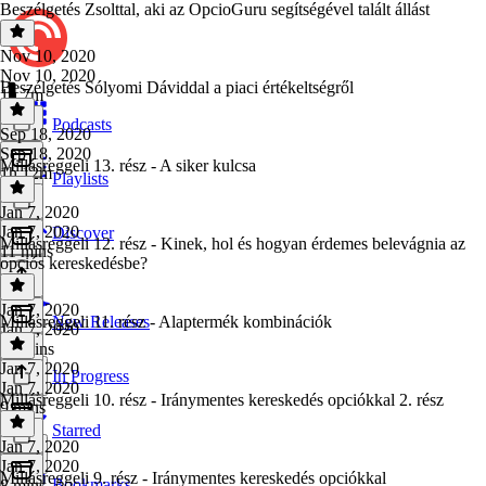
Beszélgetés Zsolttal, aki az OpcioGuru segítségével talált állást
Nov 10, 2020
Nov 10, 2020
Beszélgetés Sólyomi Dáviddal a piaci értékeltségről
1h 7m
Podcasts
Sep 18, 2020
Sep 18, 2020
Millásreggeli 13. rész - A siker kulcsa
1h 12m
Playlists
Jan 7, 2020
Jan 7, 2020
Discover
Millásreggeli 12. rész - Kinek, hol és hogyan érdemes belevágnia az
11 mins
opciós kereskedésbe?
Jan 7, 2020
Millásreggeli 11. rész - Alaptermék kombinációk
New Releases
Jan 7, 2020
10 mins
Jan 7, 2020
In Progress
Jan 7, 2020
Millásreggeli 10. rész - Iránymentes kereskedés opciókkal 2. rész
9 mins
Starred
Jan 7, 2020
Jan 7, 2020
Millásreggeli 9. rész - Iránymentes kereskedés opciókkal
Bookmarks
8 mins