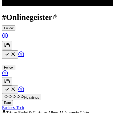
#Onlinegeister
Follow
Follow
No ratings
Rate
Business
Tech
Tristan Berlet & Christian Allner, M.A. sowie Gäste