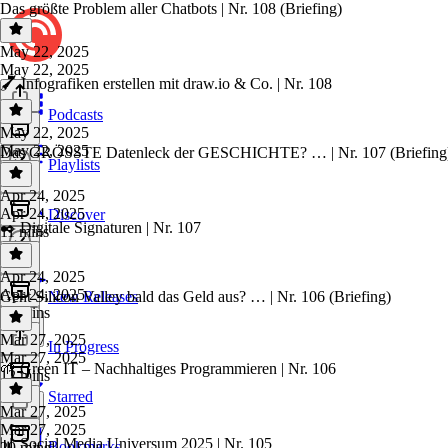
Das größte Problem aller Chatbots | Nr. 108 (Briefing)
May 22, 2025
May 22, 2025
🖌 Infografiken erstellen mit draw.io & Co. | Nr. 108
Podcasts
May 22, 2025
May 22, 2025
Das GRÖSSTE Datenleck der GESCHICHTE? … | Nr. 107 (Briefing
Playlists
Apr 24, 2025
Apr 24, 2025
Discover
✒️ Digitale Signaturen | Nr. 107
11 mins
Apr 24, 2025
Apr 24, 2025
Geht Silicon Valley bald das Geld aus? … | Nr. 106 (Briefing)
New Releases
31 mins
Mar 27, 2025
In Progress
Mar 27, 2025
🌱 Green IT – Nachhaltiges Programmieren | Nr. 106
12 mins
Starred
Mar 27, 2025
Mar 27, 2025
📊 Social Media Universum 2025 | Nr. 105
Bookmarks
29 mins