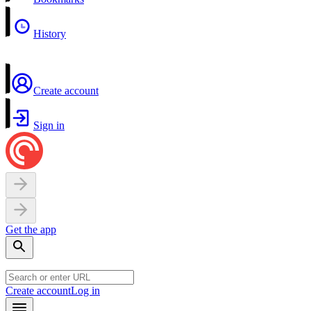
History
Create account
Sign in
Get the app
Create account
Log in