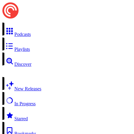
Podcasts
Playlists
Discover
New Releases
In Progress
Starred
Bookmarks