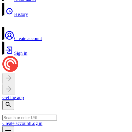
History
Create account
Sign in
Get the app
Create account
Log in