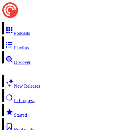
Podcasts
Playlists
Discover
New Releases
In Progress
Starred
Bookmarks