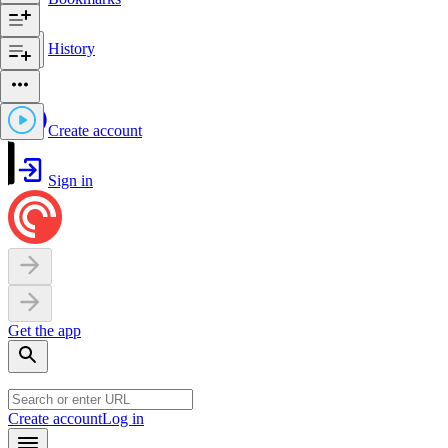
History
Create account
Sign in
Get the app
Create account
Log in