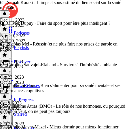
65. Samah Karaki - L’impact sous-estimé du lien social sur la santé
mentale
Dec 11, 2023
64. Olivier Dupuy - Faire du sport pour être plus intelligent ?
Dec 11, 2023
1h 2m
Podcasts
Nov 20, 2023
Nov 20, 2023
63. Nicolas Mel - Réussir (et ne plus fuir) nos prises de parole en
56 mins
Playlists
public
Nov 6, 2023
Discover
62. Caroline Sauvajol-Rialland - Survivre à l'infobésité ambiante
Nov 6, 2023
1h 6m
Oct 23, 2023
Oct 23, 2023
61. Guillaume Fond - Bien s'alimenter pour sa santé mentale et ses
New Releases
53 mins
performances cognitives
In Progress
Oct 9, 2023
60. Guillaume Attias (BMO) - Le rôle de nos hormones, ou pourquoi
Oct 9, 2023
quand on veut, on ne peut pas toujours
1h 12m
Starred
Sep 25, 2023
59. Aurélie Meyer-Mazel - Mieux dormir pour mieux fonctionner
Bookmarks
Sep 25, 2023