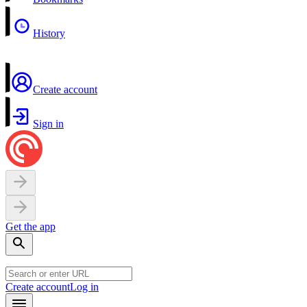
History
Create account
Sign in
Get the app
Create account
Log in