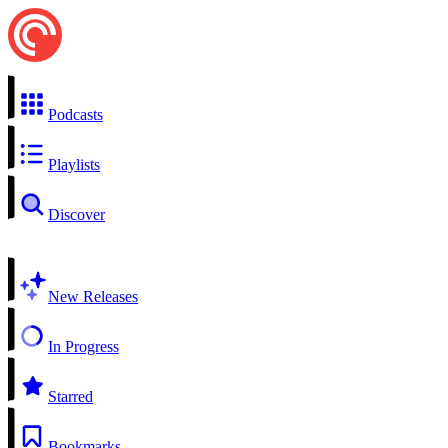
Podcasts
Playlists
Discover
New Releases
In Progress
Starred
Bookmarks