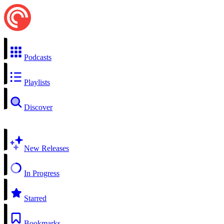
Podcasts
Playlists
Discover
New Releases
In Progress
Starred
Bookmarks