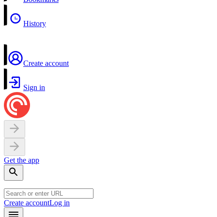
History
Create account
Sign in
Get the app
Create account
Log in