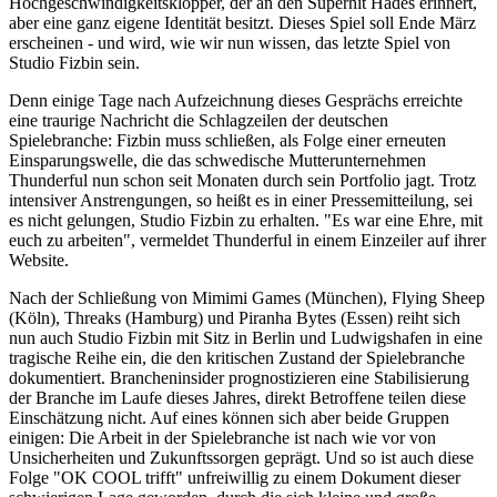
Hochgeschwindigkeitsklopper, der an den Superhit Hades erinnert,
aber eine ganz eigene Identität besitzt. Dieses Spiel soll Ende März
erscheinen - und wird, wie wir nun wissen, das letzte Spiel von
Studio Fizbin sein.
Denn einige Tage nach Aufzeichnung dieses Gesprächs erreichte
eine traurige Nachricht die Schlagzeilen der deutschen
Spielebranche: Fizbin muss schließen, als Folge einer erneuten
Einsparungswelle, die das schwedische Mutterunternehmen
Thunderful nun schon seit Monaten durch sein Portfolio jagt. Trotz
intensiver Anstrengungen, so heißt es in einer Pressemitteilung, sei
es nicht gelungen, Studio Fizbin zu erhalten. "Es war eine Ehre, mit
euch zu arbeiten", vermeldet Thunderful in einem Einzeiler auf ihrer
Website.
Nach der Schließung von Mimimi Games (München), Flying Sheep
(Köln), Threaks (Hamburg) und Piranha Bytes (Essen) reiht sich
nun auch Studio Fizbin mit Sitz in Berlin und Ludwigshafen in eine
tragische Reihe ein, die den kritischen Zustand der Spielebranche
dokumentiert. Brancheninsider prognostizieren eine Stabilisierung
der Branche im Laufe dieses Jahres, direkt Betroffene teilen diese
Einschätzung nicht. Auf eines können sich aber beide Gruppen
einigen: Die Arbeit in der Spielebranche ist nach wie vor von
Unsicherheiten und Zukunftssorgen geprägt. Und so ist auch diese
Folge "OK COOL trifft" unfreiwillig zu einem Dokument dieser