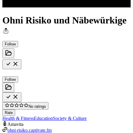
Ohni Risiko und Näbewürkige
Follow
Follow
No ratings
Rate
Health & Fitness
Education
Society & Culture
Amavita
ohni-risiko.captivate.fm