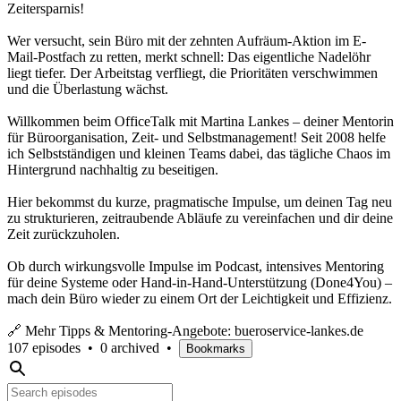
Zeitersparnis!
Wer versucht, sein Büro mit der zehnten Aufräum-Aktion im E-
Mail-Postfach zu retten, merkt schnell: Das eigentliche Nadelöhr
liegt tiefer. Der Arbeitstag verfliegt, die Prioritäten verschwimmen
und die Überlastung wächst.
Willkommen beim OfficeTalk mit Martina Lankes – deiner Mentorin
für Büroorganisation, Zeit- und Selbstmanagement! Seit 2008 helfe
ich Selbstständigen und kleinen Teams dabei, das tägliche Chaos im
Hintergrund nachhaltig zu beseitigen.
Hier bekommst du kurze, pragmatische Impulse, um deinen Tag neu
zu strukturieren, zeitraubende Abläufe zu vereinfachen und dir deine
Zeit zurückzuholen.
Ob durch wirkungsvolle Impulse im Podcast, intensives Mentoring
für deine Systeme oder Hand-in-Hand-Unterstützung (Done4You) –
mach dein Büro wieder zu einem Ort der Leichtigkeit und Effizienz.
🔗 Mehr Tipps & Mentoring-Angebote: bueroservice-lankes.de
107 episodes
•
0 archived
•
Bookmarks