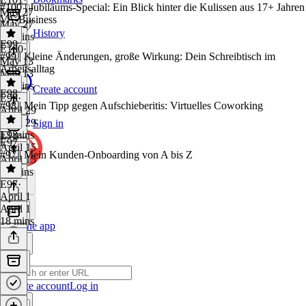
#100 | Jubiläums-Special: Ein Blick hinter die Kulissen aus 17+ Jahren
May 27
VA-Business
May 27
History
15 mins
E99
E100
·
#99 | Kleine Änderungen, große Wirkung: Dein Schreibtisch im
May 13
Arbeitsalltag
May 13
36 mins
Create account
E98
E99
·
#98 | Mein Tipp gegen Aufschieberitis: Virtuelles Coworking
April 29
April 29
Sign in
13 mins
E98
·
E97
April 15
#97 | Mein Kunden-Onboarding von A bis Z
April 15
11 mins
E97
·
April 1
April 1
18 mins
Get the app
Create account
Log in