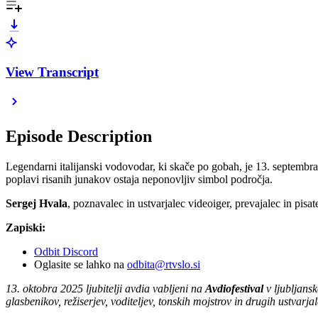
View Transcript
Episode Description
Legendarni italijanski vodovodar, ki skače po gobah, je 13. septembra do
poplavi risanih junakov ostaja neponovljiv simbol področja.
Sergej Hvala
, poznavalec in ustvarjalec videoiger, prevajalec in pisa
Zapiski:
Odbit Discord
Oglasite se lahko na
odbita@rtvslo.si
13. oktobra 2025 ljubitelji avdia vabljeni na
Avdiofestival
v ljubljansk
glasbenikov, režiserjev, voditeljev, tonskih mojstrov in drugih ustvarja