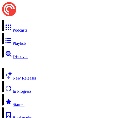
Podcasts
Playlists
Discover
New Releases
In Progress
Starred
Bookmarks