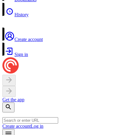
History
Create account
Sign in
Get the app
Create account
Log in