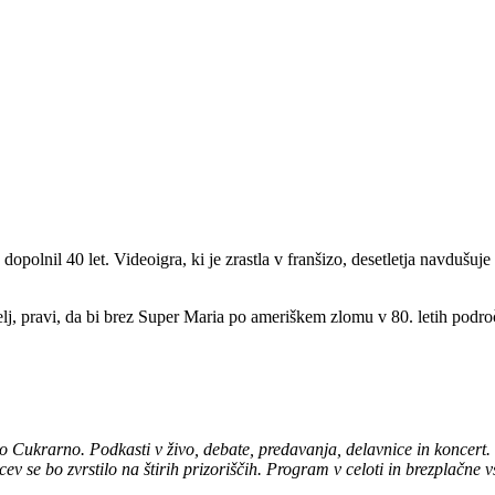
polnil 40 let. Videoigra, ki je zrastla v franšizo, desetletja navdušuje 
telj, pravi, da bi brez Super Maria po ameriškem zlomu v 80. letih podro
o Cukrarno. Podkasti v živo, debate, predavanja, delavnice in koncert.
lcev se bo zvrstilo na štirih prizoriščih. Program v celoti in brezplačne