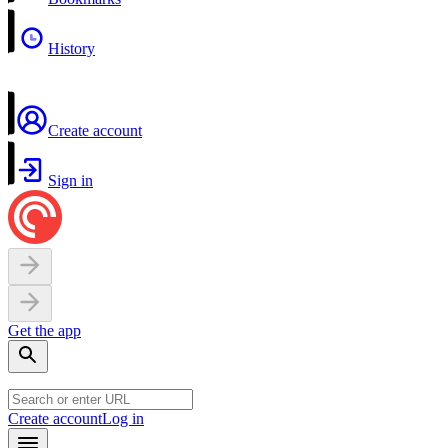
History
Create account
Sign in
Get the app
Create account
Log in