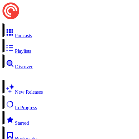
Podcasts
Playlists
Discover
New Releases
In Progress
Starred
Bookmarks