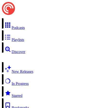
Podcasts
Playlists
Discover
New Releases
In Progress
Starred
Bookmarks