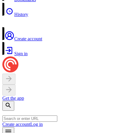
History
Create account
Sign in
Get the app
Create account
Log in