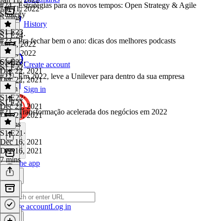
#24 - Estratégias para os novos tempos: Open Strategy & Agile
Jan 11, 2022
Strategy
5 mins
History
S1 E23
S1 E24
·
#23 - Pra fechar bem o ano: dicas dos melhores podcasts
Jan 4, 2022
Jan 4, 2022
6 mins
S1 E23
·
Create account
S1 E22
Dec 22, 2021
#22 - Em 2022, leve a Unilever para dentro da sua empresa
Dec 22, 2021
1 min
Sign in
S1 E22
·
S1 E21
Dec 21, 2021
#21 - Transformação acelerada dos negócios em 2022
Dec 21, 2021
7 mins
S1 E21
·
Dec 16, 2021
Dec 16, 2021
7 mins
Get the app
Create account
Log in