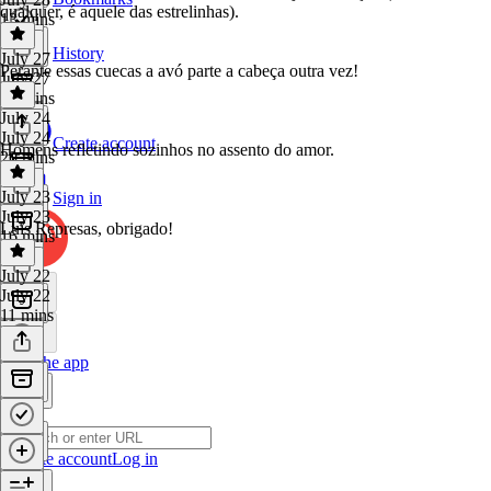
qualquer, é aquele das estrelinhas).
13 mins
History
July 27
Perante essas cuecas a avó parte a cabeça outra vez!
July 27
15 mins
July 24
July 24
Create account
Homens refletindo sozinhos no assento do amor.
20 mins
July 23
Sign in
July 23
Luís Represas, obrigado!
16 mins
July 22
July 22
11 mins
Get the app
Create account
Log in