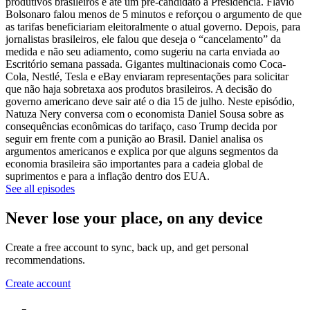
produtivos brasileiros e até um pré-candidato à Presidência. Flávio
Bolsonaro falou menos de 5 minutos e reforçou o argumento de que
as tarifas beneficiariam eleitoralmente o atual governo. Depois, para
jornalistas brasileiros, ele falou que deseja o “cancelamento” da
medida e não seu adiamento, como sugeriu na carta enviada ao
Escritório semana passada. Gigantes multinacionais como Coca-
Cola, Nestlé, Tesla e eBay enviaram representações para solicitar
que não haja sobretaxa aos produtos brasileiros. A decisão do
governo americano deve sair até o dia 15 de julho. Neste episódio,
Natuza Nery conversa com o economista Daniel Sousa sobre as
consequências econômicas do tarifaço, caso Trump decida por
seguir em frente com a punição ao Brasil. Daniel analisa os
argumentos americanos e explica por que alguns segmentos da
economia brasileira são importantes para a cadeia global de
suprimentos e para a inflação dentro dos EUA.
See all episodes
Never lose your place, on any device
Create a free account to sync, back up, and get personal
recommendations.
Create account