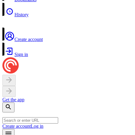
History
Create account
Sign in
Get the app
Create account
Log in