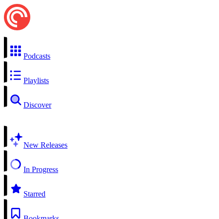
Podcasts
Playlists
Discover
New Releases
In Progress
Starred
Bookmarks