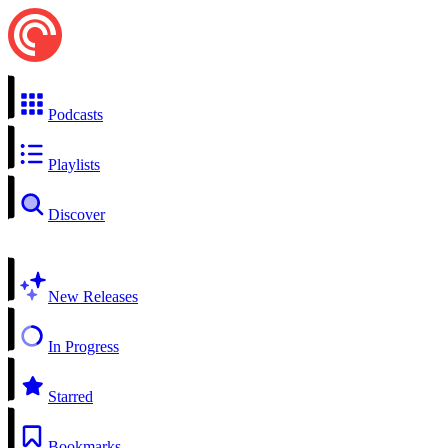
Podcasts
Playlists
Discover
New Releases
In Progress
Starred
Bookmarks