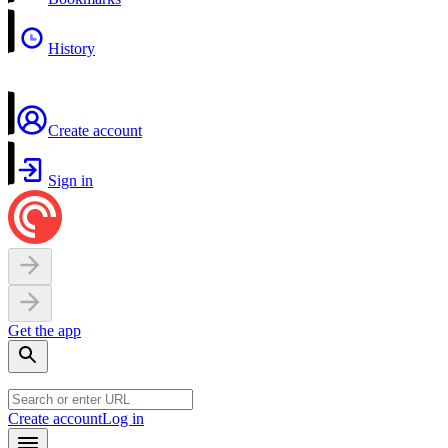
History
Create account
Sign in
Get the app
Create account
Log in