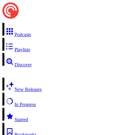
Podcasts
Playlists
Discover
New Releases
In Progress
Starred
Bookmarks