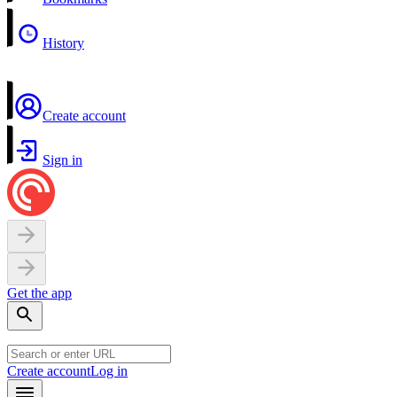
History
Create account
Sign in
Get the app
Create account
Log in