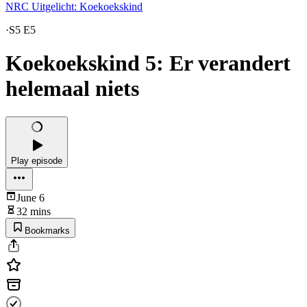
NRC Uitgelicht: Koekoekskind
·
S5 E5
Koekoekskind 5: Er verandert
helemaal niets
Play episode
June 6
32 mins
Bookmarks