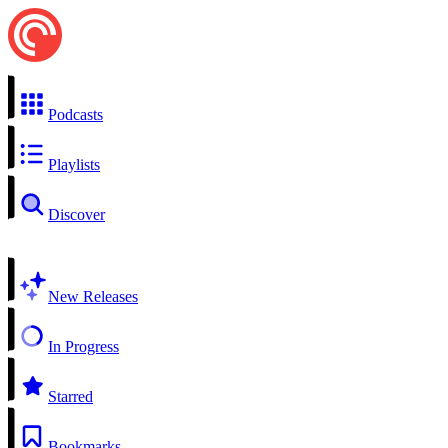
Podcasts
Playlists
Discover
New Releases
In Progress
Starred
Bookmarks