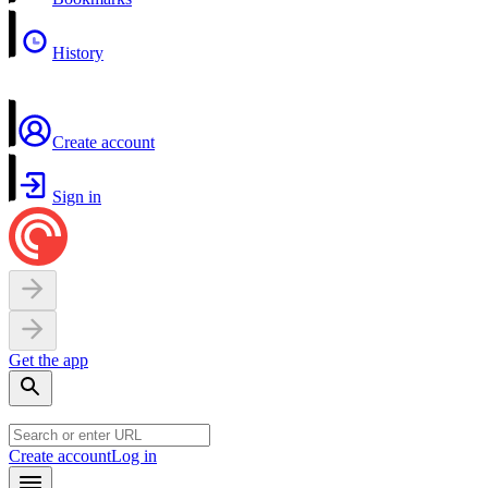
History
Create account
Sign in
Get the app
Create account
Log in