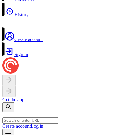
History
Create account
Sign in
Get the app
Create account
Log in