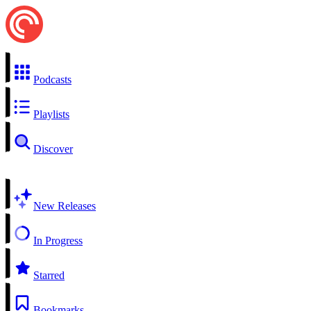
Podcasts
Playlists
Discover
New Releases
In Progress
Starred
Bookmarks